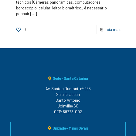
técnicos (Câmeras panorâmicas, computadores,
boroscópio, celular, leitor biométrico), é necessário
possuir
[…]
0
Leia mais
Sede - Santa Catarina
Av. Santos Dumont, nº 935
Sala Ibrascan
Santo Antônio
Joinville/SC
CEP: 89223-002
Unidade - Minas Gerais