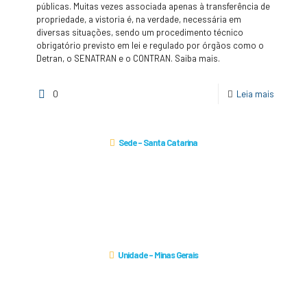
públicas. Muitas vezes associada apenas à transferência de
propriedade, a vistoria é, na verdade, necessária em
diversas situações, sendo um procedimento técnico
obrigatório previsto em lei e regulado por órgãos como o
Detran, o SENATRAN e o CONTRAN. Saiba mais.
0
Leia mais
Sede - Santa Catarina
Av. Santos Dumont, nº 935
Sala Ibrascan
Santo Antônio
Joinville/SC
CEP: 89223-002
Unidade - Minas Gerais
Av. Bias Fortes, nº 382
Sala 1101, 11º Andar
Bairro Lourdes