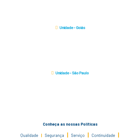
Belo Horizonte/MG
CEP: 30170-011
Unidade - Goiás
R. 72, nº 233 - Quadra C 16, Sala 1507. Lote 1215 - Edifício QS Tower
Jardim Goias
Goiania/GO
Cep: 74.805-480
Unidade - São Paulo
R. Sena Madureira, nº 151, Conj. 1101
Condomínio Edifício Sena
Madureira Office
Vila Clementino - São Paulo/SP
CEP: 04021-050
Conheça as nossas Políticas
|
|
|
Qualidade
|
Segurança
Serviço
Continuidade