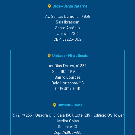
Sede - Santa Catarina
Av. Santos Dumont, nº 935
Sala Ibrascan
Santo Antônio
Joinville/SC
CEP: 89223-002
Unidade - Minas Gerais
Av. Bias Fortes, nº 382
Sala 1101, 11º Andar
Bairro Lourdes
Belo Horizonte/MG
CEP: 30170-011
Unidade - Goiás
R. 72, nº 233 - Quadra C 16, Sala 1507. Lote 1215 - Edifício QS Tower
Jardim Goias
Goiania/GO
Cep: 74.805-480