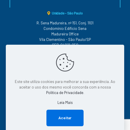
Unidade - São Paulo
R. Sena Madureira, nº 151, Conj. 1101
Condomínio Edifício Sena
Madureira Office
Vila Clementino - São Paulo/SP
CEP: 04021-050
Conheça as nossas Políticas
Este site utiliza cookies para melhorar a sua experiência. Ao
|
|
|
Qualidade
|
Segurança
Serviço
Continuidade
aceitar o uso dos mesmo você concorda com a nossa
|
Privacidade
Tratamento de Dados
Política de Privacidade
.
Leia Mais
© 2026 Todos os direitos reservados.
Aceitar