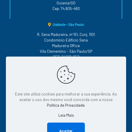
Goiania/GO
Cep: 74.805-480
Unidade - São Paulo
R. Sena Madureira, nº 151, Conj. 1101
Condomínio Edifício Sena
Madureira Office
Vila Clementino - São Paulo/SP
CEP: 04021-050
Conheça as nossas Políticas
Este site utiliza cookies para melhorar a sua experiência. Ao
|
|
|
Qualidade
|
Segurança
Serviço
Continuidade
aceitar o uso dos mesmo você concorda com a nossa
|
Privacidade
Tratamento de Dados
Política de Privacidade
.
Leia Mais
© 2026 Todos os direitos reservados.
Aceitar