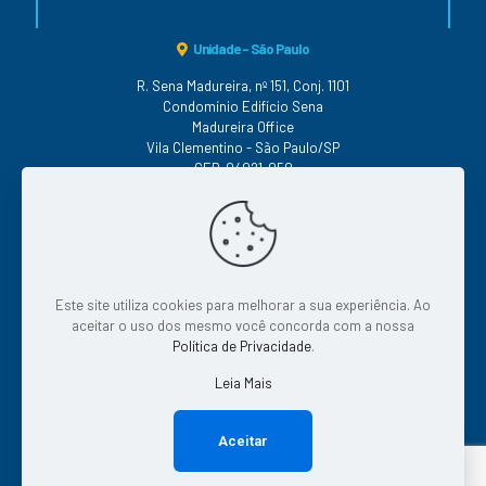
Unidade - São Paulo
R. Sena Madureira, nº 151, Conj. 1101
Condomínio Edifício Sena
Madureira Office
Vila Clementino - São Paulo/SP
CEP: 04021-050
Conheça as nossas Políticas
Este site utiliza cookies para melhorar a sua experiência. Ao
|
|
|
Qualidade
|
Segurança
Serviço
Continuidade
aceitar o uso dos mesmo você concorda com a nossa
|
Privacidade
Tratamento de Dados
Política de Privacidade
.
Leia Mais
© 2026 Todos os direitos reservados.
Aceitar