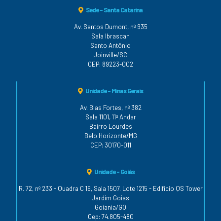
Sede - Santa Catarina
Av. Santos Dumont, nº 935
Sala Ibrascan
Santo Antônio
Joinville/SC
CEP: 89223-002
Unidade - Minas Gerais
Av. Bias Fortes, nº 382
Sala 1101, 11º Andar
Bairro Lourdes
Belo Horizonte/MG
CEP: 30170-011
Unidade - Goiás
R. 72, nº 233 - Quadra C 16, Sala 1507. Lote 1215 - Edifício QS Tower
Jardim Goias
Goiania/GO
Cep: 74.805-480