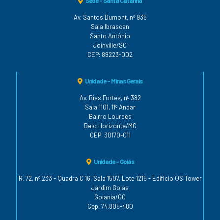
Sede - Santa Catarina
Av. Santos Dumont, nº 935
Sala Ibrascan
Santo Antônio
Joinville/SC
CEP: 89223-002
Unidade - Minas Gerais
Av. Bias Fortes, nº 382
Sala 1101, 11º Andar
Bairro Lourdes
Belo Horizonte/MG
CEP: 30170-011
Unidade - Goiás
R. 72, nº 233 - Quadra C 16, Sala 1507. Lote 1215 - Edifício QS Tower
Jardim Goias
Goiania/GO
Cep: 74.805-480