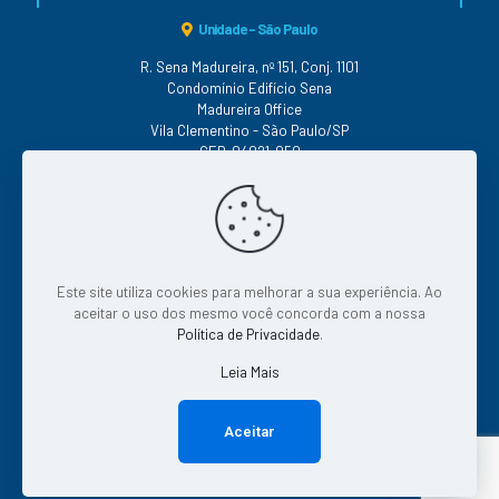
Unidade - São Paulo
R. Sena Madureira, nº 151, Conj. 1101
Condomínio Edifício Sena
Madureira Office
Vila Clementino - São Paulo/SP
CEP: 04021-050
Conheça as nossas Políticas
Este site utiliza cookies para melhorar a sua experiência. Ao
|
|
|
Qualidade
|
Segurança
Serviço
Continuidade
aceitar o uso dos mesmo você concorda com a nossa
|
Privacidade
Tratamento de Dados
Política de Privacidade
.
Leia Mais
© 2026 Todos os direitos reservados.
Aceitar