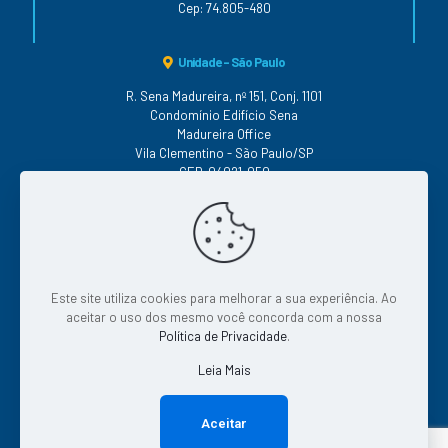
Cep: 74.805-480
Unidade - São Paulo
R. Sena Madureira, nº 151, Conj. 1101
Condomínio Edifício Sena
Madureira Office
Vila Clementino - São Paulo/SP
CEP: 04021-050
Conheça as nossas Políticas
Este site utiliza cookies para melhorar a sua experiência. Ao
|
|
|
Qualidade
|
Segurança
Serviço
Continuidade
aceitar o uso dos mesmo você concorda com a nossa
|
Privacidade
Tratamento de Dados
Política de Privacidade
.
Leia Mais
© 2026 Todos os direitos reservados.
Aceitar